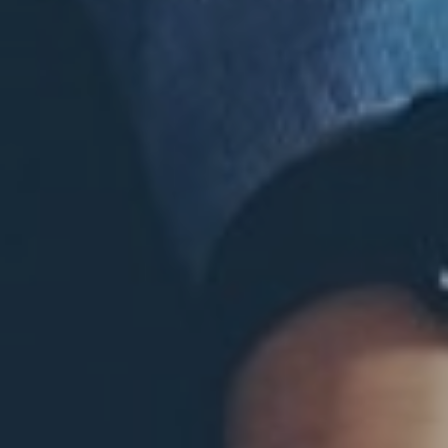
wij
brengen
uw
digitaal verhaal!